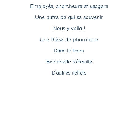
Employés, chercheurs et usagers
Une autre de qui se souvenir
Nous y voila !
Une thèse de pharmacie
Dans le tram
Bicounette s’éfeuille
D’autres reflets
Quelques reflets
les dents qui grincent
Bicounette
1° dessins de Perrine
C’est Noël !